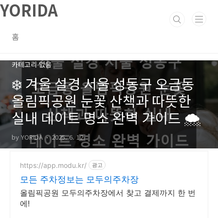
YORIDA
본문 바로가기
홈
카테고리 없음
❄️ 겨울 설경 서울 성동구 오금동
올림픽공원 눈꽃 산책과 따뜻한
실내 데이트 명소 완벽 가이드 🌨️
by YORIDA
2025. 6. 12.
https://app.modu.kr/
광고
모든 주차정보는 모두의주차장
올림픽공원 모두의주차장에서 찾고 결제까지 한 번
에!