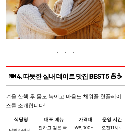
🍽️ 4. 따뜻한 실내 데이트 맛집 BEST5 🍜☕️
겨울 산책 후 몸도 녹이고 마음도 채워줄 핫플레이
스를 소개합니다!
식당명
대표 메뉴
가격대
운영 시간
진하고 깊은 국
₩8,000~
오전11시~
달빛라면집