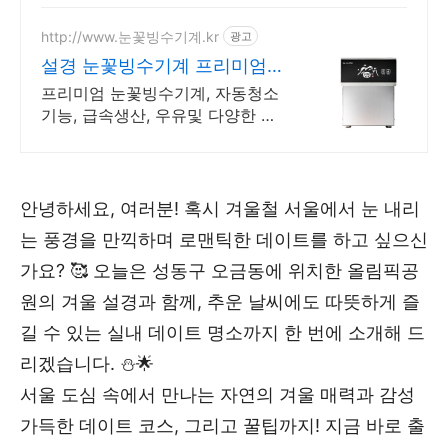
http://www.눈꽃빙수기계.kr
광고
설경 눈꽃빙수기계 프리미엄
빙수기 설경
프리미엄 눈꽃빙수기계, 자동청소
기능, 급속생산, 우유및 다양한 빙
수생산.
안녕하세요, 여러분! 혹시 겨울철 서울에서 눈 내리
는 풍경을 만끽하며 로맨틱한 데이트를 하고 싶으신
가요? 🥰 오늘은 성동구 오금동에 위치한 올림픽공
원의 겨울 설경과 함께, 추운 날씨에도 따뜻하게 즐
길 수 있는 실내 데이트 명소까지 한 번에 소개해 드
리겠습니다. ⛄️🌟
서울 도심 속에서 만나는 자연의 겨울 매력과 감성
가득한 데이트 코스, 그리고 꿀팁까지! 지금 바로 출