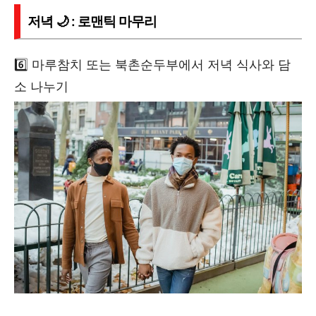
저녁 🌙 : 로맨틱 마무리
6️⃣ 마루참치 또는 북촌순두부에서 저녁 식사와 담
소 나누기