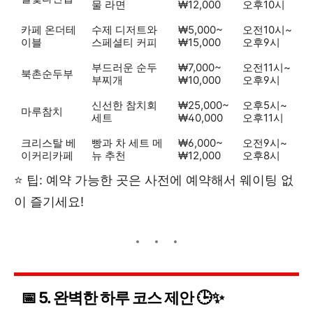
물 라면
₩12,000
오후10시
카페 온더테
수제 디저트와
₩5,000~
오전10시~
이블
스페셜티 커피
₩15,000
오후9시
부드러운 순두
₩7,000~
오전11시~
북촌순두부
부찌개
₩10,000
오후9시
신선한 참치회
₩25,000~
오후5시~
마루참치
세트
₩40,000
오후11시
크리스탈 베
빵과 차 세트 메
₩6,000~
오전9시~
이커리카페
뉴 추천
₩12,000
오후8시
⭐ 팁: 예약 가능한 곳은 사전에 예약해서 웨이팅 없
이 즐기세요!
📅 5. 완벽한 하루 코스 제안 🕒✨