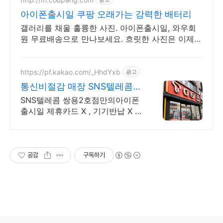
아이폰출시일 쿠팡 오래가는 강력한 배터리
갤러리를 채울 훌륭한 사진. 아이폰출시일, 와우회
원 무료배송으로 만나보세요. 흐릿한 사진은 이제
그만! 놀라운 카메라 성능으로 일상을 작품처럼 담
아보세요.
https://pf.kakao.com/_HhdYxb
광고
통신비절감 매장 SNS텔레콤
천안 휴대폰 성지 80%할인
SNS텔레콤 쌍용2호점만의아이폰
출시일 제휴카드 X , 기기반납 X 추
가할인 약속 휴대폰 가격 지금바로
상담받아보세요
공감
구독하기