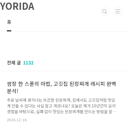
YORIDA
본문 바로가기
홈
전체 글
1132
쌈장 한 스푼의 마법, 고깃집 된장찌개 레시피 완벽
분석!
추운 날씨에 생각나는 뜨끈한 된장찌개, 집에서도 고깃집처럼 맛있
게 만들 수 있다는 사실 알고 계셨나요? 오늘은 제가 10년간의 요리
경험을 바탕으로, 실패 없이 맛있는 된장찌개를 만드는 방법을 알려
드릴게요. 특히 쌈장을 활용한 특별한 비법으로 감칠맛을 더하는 방
2024. 12. 10.
법까지! 이제 집에서도 식당급 된장찌개를 즐기실 수 있어요. 👩‍🍳
기본 재료 준비하기 🥘기본 재료는 3인분 기준으로 준비했어요:두