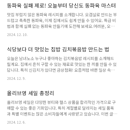
동파육 실패 제로! 오늘부터 당신도 동파육 마스터
부 반모애호박 1/3개양파 1/2개대파 1대청양고추 2개감자 1개표
고버섯 2개양념 재료 재료 양 용도 재래식 된장2큰술기본 맛쌈장1
맛집 부럽지 않은 동파육 레시피를 소개합니다. 오겹살로 만드는 부
큰술감칠맛다진 마늘1큰술풍미고춧가루1큰술매운맛참치액1큰술
드럽고 촉촉한 동파육, 이제 집에서도 쉽게 만들 수 있어요. 특급 비
감칠맛된장찌개 끓이는 순서 🔥재료 손질하기야채는 먹기 좋은 크
법과 함께 실패 없는 동파육 만들기에 도전해 보세요.여러분, 오늘
기로 썰어주세요. 특히 감자는 너무 작게 썰면 금방 퍼지니 적당..
은 특별한 레시피를 들고 왔어요! 중화요리의 꽃이라고 불리는 동파
2024. 12. 10.
육 만들기예요. 맛집에서만 먹을 수 있다고 생각했던 동파육, 이제
는 집에서도 충분히 도전할 수 있답니다. 처음에는 저도 망설였는데
식당보다 더 맛있는 집밥 김치볶음밥 만드는 법
요, 이 레시피대로만 따라 하시면 실패 걱정 없이 부드럽고 맛있는
동파육을 만드실 수 있어요. 특히 오늘 소개해드릴 방법은 제가 수
오늘은 남녀노소 누구나 좋아하는 김치볶음밥 레시피를 소개해드
차례 시도해 보면서 완성한 가장 간단하면서도 맛있는 버전이랍니
릴게요. 집에서 흔히 구할 수 있는 재료로 맛있는 한 끼를 만들 수 있
다. 함께 따라 해볼까요? 🥘동파육 레시피 완벽 가이드 🥘재료 소개
답니다. 특히 신김치가 있다면 금상첨화! 요즘처럼 바쁜 일상 속에
주재료: 오겹살 1kg, 청경채 300g, 대파 1대소스재료:..
서 간단하면서도 든든한 한 그릇이 필요할 때, 이 레시피만 있으면
2024. 12. 9.
실패 없이 맛있는 김치볶음밥을 만들 수 있어요.기본 재료 준비하기
🥘필수 재료밥 1인분(210g)신김치 150g햄/스팸 40~50g대파
올리브영 세일 총정리
30~35g계란 1개양념 재료진간장 0.5큰술고춧가루 0.5큰술황설탕
0.3큰술참기름 0.5큰술통깨 적당량황금 레시피 순서 🔥재료 손질
올리브영 세일은 다양한 뷰티와 헬스 상품을 합리적인 가격으로 구
김치는 속을 털어내고 먹기 좋은 크기로 잘라주세요. 대파는 송송
매할 수 있는 좋은 기회입니다. 특히 계절별로 달라지는 세일 품목
썰고, 햄은 정사각형 모양으로 썰어주세요.볶음 과정프라이팬에 식
과 특별 이벤트는 많은 소비자들에게 사랑받고 있습니다. 이번 글에
용유를 두르고 대파를 볶아 향을 내주세요.햄을 넣고 ..
서는 올리브영 세일의 특징과 혜택, 추천 상품을 통해 스마트한 쇼
2024. 12. 6.
핑 방법을 알아보겠습니다.올리브영 세일의 특징올리브영 세일은