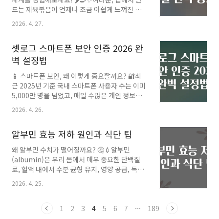
심층 분석하면서 현실적이면서도 실용적인 팁을
드는 제육볶음이 언제나 조금 아쉽게 느껴진 적
함께 전해드립니다. 💡 ISTP 남자와 더 잘 소통
있으신가요? 🤔 "왜 고기 맛은 좋은데 소스 맛이
하고 싶거나 자신의 ISTP 성향을 이해하고 싶은
2026. 4. 27.
부족하지?" 혹은 "고추장과 간장, 도대체 몇 대
분들에게 찰떡인 가이드가 될 거예요! ✨ISTP 남
몇 비율로 넣어야 하는지 모르겠어!" 라고 고민하
자..
셋로그 스마트폰 보안 인증 2026 완
셨던 분들 많으실 거예요. 오늘은 제육볶음의 핵
심, 바로 간장과 고추장의 ‘황금 비율’을 완벽하게
벽 설정법
공개하면서 집에서도 누구나 레스토랑 저리 가라
📱 스마트폰 보안, 왜 이렇게 중요할까요? 🔐최
할 정도의 감칠맛 폭발 제육볶음을 만드는 법을
근 2025년 기준 국내 스마트폰 사용자 수는 이미
자세히 알려드릴게요! 🎯🥢제육볶음은 한국인이
5,000만 명을 넘었고, 매일 수많은 개인 정보가
라면 누구나 사랑하는 국민 반찬 중 하나죠. 그런
모바일을 통해 오갑니다. 📊 하지만 스마트폰 해
데 막상 만들면 간이 어딘가 부족하거나 너무 맵
2026. 4. 26.
킹이나 개인정보 유출 사고도 계속 늘고 있어요.
거나 단맛이 과한 경우가 많습니다. 특히 간장과
국내 방송통신위원회 자료에 따르면, 사이버 사
고추장의 조화가 너무 중요하다는 사실!..
알부민 효능 저하 원인과 식단 팁
기 피해 중 약 70% 이상이 스마트폰을 통해 발생
하고 있는 현실입니다. 😱“셋로그 스마트폰 보안
왜 알부민 수치가 떨어질까요? 🤔💉알부민
인증”은 이런 상황에서 사용자 여러분의 스마트
(albumin)은 우리 몸에서 매우 중요한 단백질
폰을 더욱 안전하게 지켜주는 신뢰성 높은 인증
로, 혈액 내에서 수분 균형 유지, 영양 공급, 독소
시스템입니다. 2026년까지 최신 트렌드와 보안
운반 등 다양한 역할을 해요. 그런데 건강 검진에
기술을 반영해 완벽하게 설정하는 방법을 차근차
2026. 4. 25.
서 알부민 수치가 낮게 나온 적 있나요? 😟 많은
근 알려드릴게요. 🤗✨🛡️ 셋로그 스마트폰 보안
분들이 “왜 내 알부민이 낮아졌지?” “알부민이
인증이란? 간단 소개 🕵️‍♂️🔍✅ 셋로그(SecLog)는
낮으면 뭐가 문제지?” 이런 의문을 가지실 텐데
1
2
3
4
5
6
7
···
189
‘Security’..
요.🌈 실제로 우리나라 건강보험심사평가원 통계