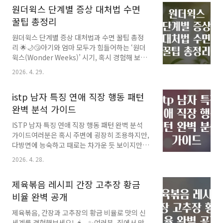
원더윅스 단계별 증상 대처법 수면
야 하는지, 무슨 먹이를 줘야 하는지, 그리고 사육
할 때 꼭 알아야 할 수명과 관리 꿀팁 등이 궁금하
꿀팁 총정리
실 거예요. 이번 글에서는 우파루파 키우기의 모
원더윅스 단계별 증상 대처법과 수면 꿀팁 총정
든 걸 100% 쉽게 정리해 드릴게요! 🌈🐹🎯🤔 우
리 🌟🌙😴아기와 엄마 모두가 힘들어하는 ‘원더
파루파란 무엇일까? 귀엽지만 까다로운 친구!우
윅스(Wonder Weeks)’ 시기, 혹시 경험해 보셨
파루파는 주로 열대 혹은 아열대 지역이 원산지
나요? 🤔 신생아부터 2세까지 성장통처럼 찾아
인 작은 설치류입니다. 비슷한 소형 애완동물인
2026. 4. 29.
오는 변화의 시기인 원더윅스는 아기의 발달 단
햄스터나 기니피그보다도 덜 알려졌지만, 생김새
계에 따라 행동과 수면 패턴이 크게 흔들리는 시
와 행동이 매우 매력적이라 반려동물로 점점 인
istp 남자 특징 연애 직장 행동 패턴
기로 알려져 있어요. 이때 아기가 평소와 달리 짜
기를..
증을 내거나, 잠을 설치거나, 먹기 어려워하는 모
완벽 분석 가이드
습을 보며 부모님들은 당황하기 마련이죠.오늘은
ISTP 남자 특징 연애 직장 행동 패턴 완벽 분석
이런 원더윅스의 각 단계별 주요 증상과 효과적
가이드여러분은 혹시 주변에 굉장히 조용하지만,
인 대처법, 더불어 아기의 수면을 도와주는 꿀팁
다방면에 능숙하고 때로는 차가운 듯 보이지만
까지 🌈 풍부하게 소개해 드릴게요! 엄마 아빠가
또 알고 보면 속 깊고 매력적인 ISTP 남성들을 만
조금만 더 이해하고 준비하면 이 시기를 훨씬 편
2026. 4. 28.
나본 적 있나요? 🤔 ISTP는 MBTI 16가지 성격
안하고 즐겁게 보낼 수 있답니다. 💪💕🌟 원더윅
유형 중 하나로, 현실 감각과 문제 해결 능력, 그
스란? 아기의 뇌발달 ‘도약기’ 이해하기 ..
제육볶음 레시피 간장 고추장 황금
리고 뛰어난 손재주를 가진 ‘장인형’ 유형입니다.
특히 ISTP 남녀 중 남성들은 어떤 독특한 특징과
비율 완벽 공개
행동 패턴을 보일까요? 🕵️‍♂️오늘은 ISTP 남자들의
제육볶음, 간장과 고추장의 황금 비율로 맛의 신
연애 스타일, 직장에서의 모습, 일상 행동 패턴을
세계를 경험해보세요! 🌶️🍳✨여러분, 집에서 만