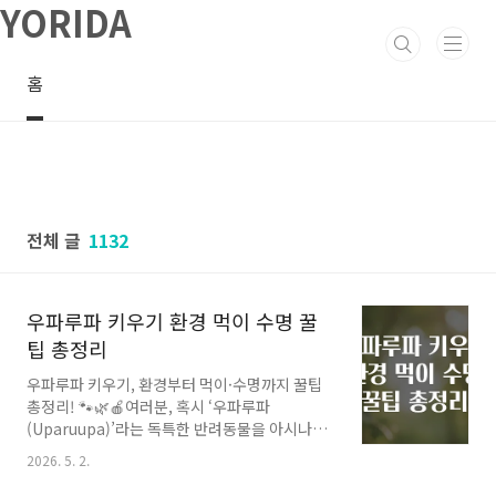
YORIDA
본문 바로가기
홈
전체 글
1132
우파루파 키우기 환경 먹이 수명 꿀
팁 총정리
우파루파 키우기, 환경부터 먹이·수명까지 꿀팁
총정리! 🐾🌿🍎여러분, 혹시 ‘우파루파
(Uparuupa)’라는 독특한 반려동물을 아시나
요? 🤔 작고 귀여운 외모와 독특한 생명력으로 많
2026. 5. 2.
은 사람들이 관심을 가지는 소동물 중 하나인데
요! 하지만 처음 키우려면 어떤 환경을 만들어줘