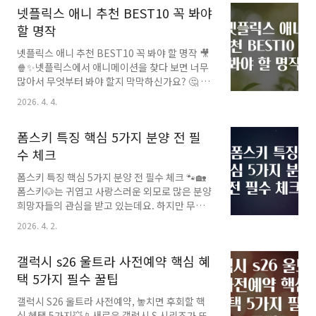
넷플릭스 애니 추천 BEST10 꼭 봐야
답니다. 통증의 위치와 성격에 따라 생명에 위협
이 되는 긴급 상황부터 일상 생활 속 작은 문제까
할 명작
지 폭넓게 걸쳐 있죠.하지만 어떻게 구분해야 할
넷플릭스 애니 추천 BEST10 꼭 봐야 할 명작 🎥
까요? 이 글에서는 왼쪽 옆구리 통증의 주요 원
🍿✨넷플릭스에서 애니메이션을 찾다 보면 너무
인, 위험 신호, 긴급 대처법까지 체계적으로 살펴
많아서 무엇부터 봐야 할지 막막하신가요? 🤔 특
보며 누구나 쉽게 이해하고 적용할 수 있도록 안
히 퀄리티 좋은 작품과 스토리가 탄탄한 명작들
내할게요. 🔥🌟 이 글을 읽고 나면, 내 옆구리 통
2026. 4. 4.
을 골라내는 일은 쉽지 않죠. 그래서 오늘은 전 세
증이 단순한 근육통인지 아니면 병원을 꼭 찾아
계적으로 인정받은 명작 애니메이션부터 숨겨진
야 할 신호인지 스스로 판단할 수 있습니다..
폼스키 특징 핵심 5가지 분양 전 필
보석 같은 작품까지, 넷플릭스에서 만나볼 수 있
는 BEST 10을 꼼꼼히 소개해 드릴게요! 🌟이 리
수 체크
스트는 재미뿐만 아니라 작품성, 스토리텔링, 그
폼스키 특징 핵심 5가지 분양 전 필수 체크 🐾🏡
리고 감동까지 모두 잡은 작품들로 구성했습니
폼스키🐶는 귀엽고 사랑스러운 외모로 많은 분양
다. 함께 보면서 여러분의 취향에 맞는 완벽한 작
희망자들의 관심을 받고 있는데요. 하지만 무턱
품을 찾고, 애니를 즐기는 재미를 한층 더 높여보
대고 분양을 결정하기 전에 꼭 알아야 할 특징과
세요! 🧡🎨📌 넷플릭스 애니 추천 BEST10 리스
2026. 4. 2.
필수 체크 포인트가 있습니다.🤔 “폼스키가 내 가
트 체크리스트 ✅1️⃣ 진격의 거인 (Attack on
족과 잘 맞을까?”, “어떤 점을 주의해야 할까?”
Titan)2️⃣ 나의 히어..
갤럭시 s26 울트라 사전예약 핵심 혜
고민하는 분들을 위해 폼스키 분양 전 반드시 알
아야 할 핵심 5가지를 친절하게 알려드릴게요!🌈
택 5가지 필수 꿀팁
1️⃣ 폼스키의 성격과 기질 ⭐🐕 활발하고 에너지
갤럭시 S26 울트라 사전예약, 놓치면 후회할 핵
넘침폼스키는 허스키(Husky)와 포메라니안
심 혜택 5가지💥📱새로운 갤럭시 S 시리즈가 또