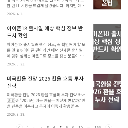
(Pomeranian)의 믹스견으로, 두 품종 모두 활
한 번 IT 시장을 뜨겁게 달궜습니다! 하지만 매번
동적이기에 에너지가 풍부해요. 매일 꾸준한 산
신제품을 단순히 구경만 하고, 미리 예약 혜택을
책과 놀이가 필수죠! 체력 소모가 충분하지 않으
2026. 4. 1.
놓쳐 “아, 진작 예약할 걸…” 후회하는 분들 많으
면 스트레스가 쌓여 말썽을 부릴 수 있어요.💬 사
시죠? 🤔오늘은 갤럭시 S26 울트라 사전예약을
람과의 친화력 뛰어남사랑스럽고 사..
아이폰18 출시일 예상 핵심 정보 반
준비하는 여러분께, 꼭 확인해야 할 핵심 혜택 5
가지와 함께 예약 꿀팁까지 알차게 알려드릴게
드시 확인
요. 🎯특히 이번 시리즈는 혁신적인 성능과 디자
아이폰18 출시일과 핵심 정보, 꼭 확인해야 할 모
인뿐만 아니라, 사전예약 고객 혜택이 풍성해 기
든 것 📱✨아이폰 팬이라면 매년 신제품 출시일
대감이 높습니다. 🙌 놓치면 후회할 '필수 꿀
에 맞춰 설레는 마음으로 정보를 찾는 분들이 많
팁'까지 꼼꼼히 살펴보세요! 🌈✅ 갤럭시 S26 울
죠! 🤩 올해 역시 애플의 새로운 주자인 아이폰18
트라 사전예약 핵심 혜택 5가지 체크리스트1. 📦
2026. 3. 31.
출시에 대한 기대가 커지고 있습니다. 과연 아이
한정판 굿즈 & 사은품 패키지🎁 스마트 액세서리
폰18은 언제 나올지, 어떤 혁신적인 기능을 담을
세트 제공예를 들어, 고속..
미국환율 전망 2026 환율 흐름 투자
지 궁금하지 않으세요? 🤔 지금부터 최신 루머부
터 예상 기능, 출시 일정, 그리고 구매 팁까지 꼼
전략
꼼하게 알려드릴게요! 🧡📲📅 아이폰18 출시일
미국환율 전망 2026 환율 흐름과 투자 전략 💸📈
예상 & 애플 공식 일정 분석아이폰 출시 주기는
🇺🇸💡 “2026년 미국 환율은 어떻게 변할까? 환
보통 매년 9월 초 ~ 10월 초 사이에 이루어집니
율 변동을 예측하고 투자에 어떻게 활용할 수 있
다. 2023년 아이폰15 출시는 9월 22일이었는데
을까?” 이런 궁금증을 가진 분들이 많으실 텐데
요, 애플은 전통적으로 가을에 신제품을 공개하
2026. 3. 28.
요. 우리 경제뿐 아니라 글로벌 금융시장에도 큰
고, 약 1~2주 후에 실제 판매를 시작하는 패턴을
영향을 미치는 환율, 특히 미국 달러(USD)와 한
보입니다. 따라서 아이폰..
1
···
4
5
6
7
8
9
10
···
189